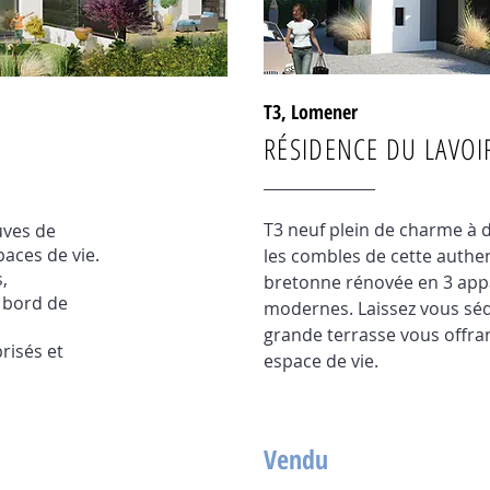
T3, Lomener
RÉSIDENCE DU LAVOI
T3 neuf plein de charme à 
uves de
paces de vie.
les combles de cette auth
,
bretonne rénovée en 3 ap
 bord de
modernes. Laissez vous séd
grande terrasse vous offra
prisés et
espace de vie.
Vendu