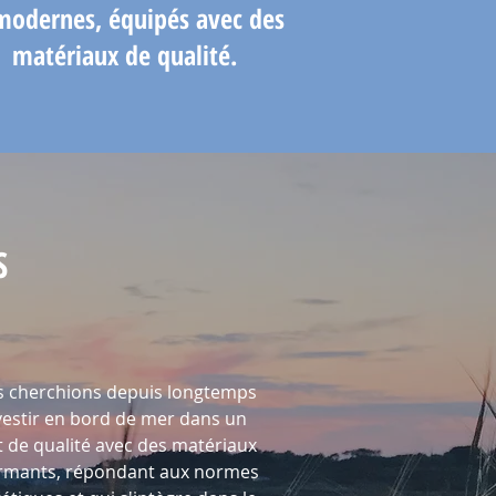
modernes, équipés avec des
matériaux de qualité.
S
 cherchions depuis longtemps
vestir en bord de mer dans un
t de qualité avec des matériaux
rmants, répondant aux normes