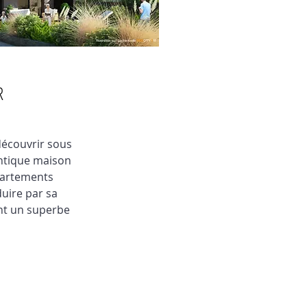
R
découvrir sous
entique maison
partements
uire par sa
nt un superbe