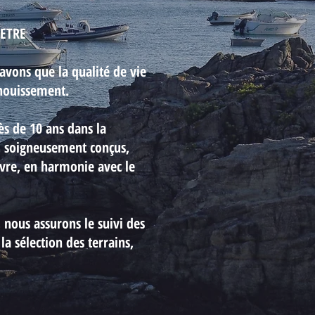
ETRE
avons que la qualité de vie
anouissement.
s de 10 ans dans la
n, soigneusement conçus,
ivre, en harmonie avec le
, nous assurons le suivi des
la sélection des terrains,