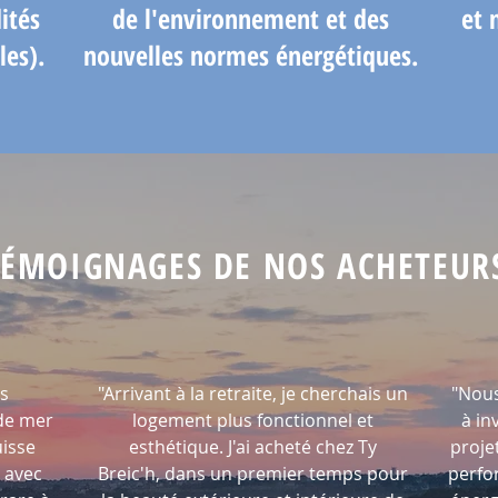
ités
de l'environnement et des
et 
les).
nouvelles normes énergétiques.
TÉMOIGNAGES DE NOS ACHETEUR
s
"Arrivant à la
retraite, je cherchais un
"Nous
 de mer
logement plus fonctionnel et
à in
uisse
esthétique. J'ai acheté chez Ty
proje
 avec
Breic'h, dans un premier temps pour
perfo